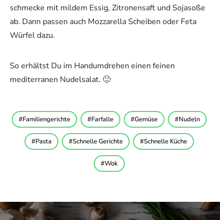
schmecke mit mildem Essig, Zitronensaft und Sojasoße
ab. Dann passen auch Mozzarella Scheiben oder Feta
Würfel dazu.
So erhältst Du im Handumdrehen einen feinen
mediterranen Nudelsalat. 🙂
Familiengerichte
Farfalle
Gemüse
Nudeln
Pasta
Schnelle Gerichte
Schnelle Küche
Wok