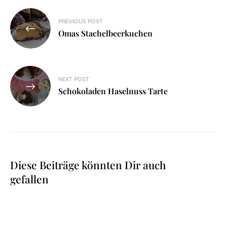
Beitragsnavigation
PREVIOUS POST
Omas Stachelbeerkuchen
NEXT POST
Schokoladen Haselnuss Tarte
Diese Beiträge könnten Dir auch
gefallen