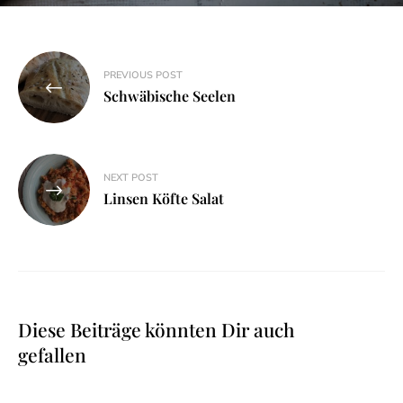
Beitragsnavigation
PREVIOUS POST
Schwäbische Seelen
NEXT POST
Linsen Köfte Salat
Diese Beiträge könnten Dir auch
gefallen