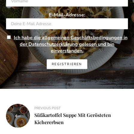
E-Mail-Adresse:
Ich habe die allgemeinen Geschäftsbedingungen in
der Datenschutzerklärung gelesen und bin
einverstanden.
Beitragsnavigation
PREVIOUS POST
Süßkartoffel Suppe Mit Gerösteten
Kichererbsen