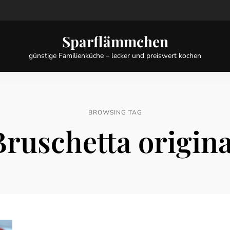
Sparflämmchen
günstige Familienküche – lecker und preiswert kochen
BROWSING TAG
Bruschetta origina