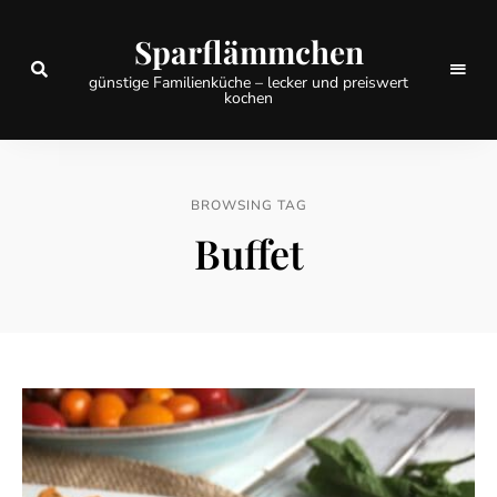
Sparflämmchen
günstige Familienküche – lecker und preiswert
kochen
BROWSING TAG
Buffet