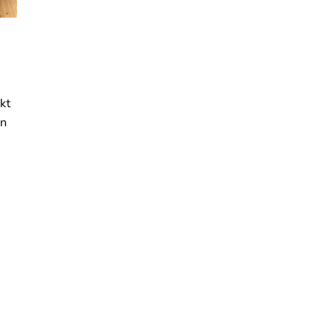
kt
on