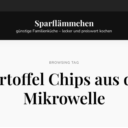
Sparflämmchen
günstige Familienküche – lecker und preiswert kochen
BROWSING TAG
rtoffel Chips aus 
Mikrowelle