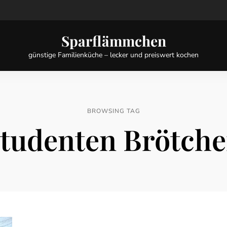
Sparflämmchen
günstige Familienküche – lecker und preiswert kochen
BROWSING TAG
tudenten Brötch