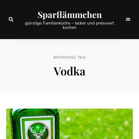
Sparflämmchen
günstige Familienküche – lecker und preiswert
kochen
BROWSING TAG
Vodka