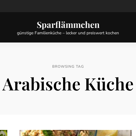
Sparflämmchen
günstige Familienküche – lecker und preiswert kochen
BROWSING TAG
Arabische Küche