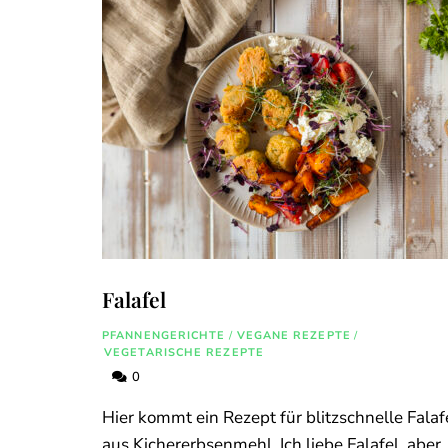
Falafel
PFANNENGERICHTE
/
VEGANE REZEPTE
/
VEGETARISCHE REZEPTE
0
Hier kommt ein Rezept für blitzschnelle Falaf
aus Kichererbsenmehl. Ich liebe Falafel, aber