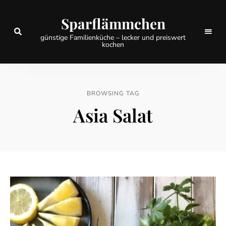
Sparflämmchen
günstige Familienküche – lecker und preiswert
kochen
BROWSING TAG
Asia Salat