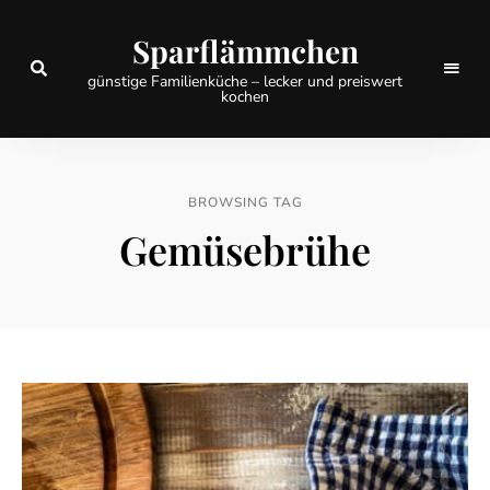
Sparflämmchen
günstige Familienküche – lecker und preiswert
kochen
BROWSING TAG
Gemüsebrühe