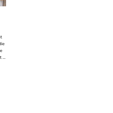
st
die
pe
t …