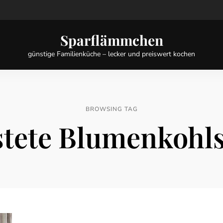
Sparflämmchen
günstige Familienküche – lecker und preiswert kochen
BROWSING TAG
stete Blumenkohl