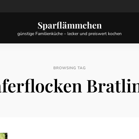
Sparflämmchen
günstige Familienküche – lecker und preiswert kochen
BROWSING TAG
ferflocken Bratli