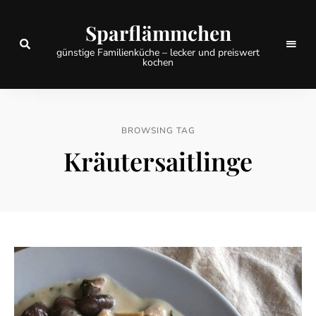
Sparflämmchen
günstige Familienküche – lecker und preiswert
kochen
BROWSING TAG
Kräutersaitlinge