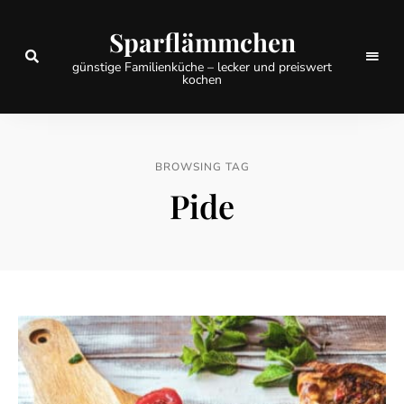
Sparflämmchen
günstige Familienküche – lecker und preiswert
kochen
BROWSING TAG
Pide