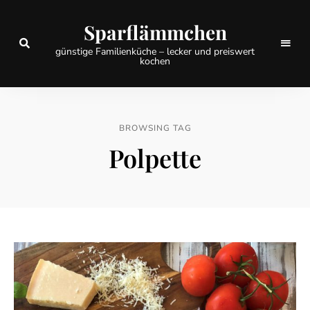
Sparflämmchen
günstige Familienküche – lecker und preiswert
kochen
BROWSING TAG
Polpette