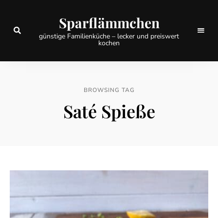
Sparflämmchen
günstige Familienküche – lecker und preiswert
kochen
BROWSING TAG
Saté Spieße