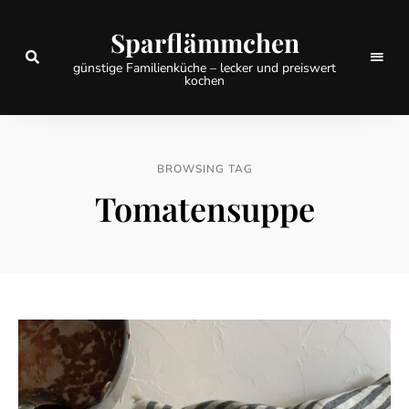
Sparflämmchen
günstige Familienküche – lecker und preiswert
kochen
BROWSING TAG
Tomatensuppe