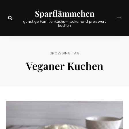
Sparflämmchen
günstige Familienküche – lecker und preiswert
kochen
BROWSING TAG
Veganer Kuchen