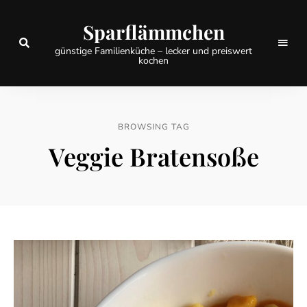
Sparflämmchen
günstige Familienküche – lecker und preiswert
kochen
BROWSING TAG
Veggie Bratensoße