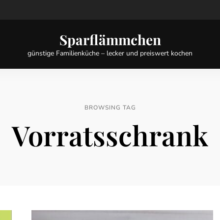
Sparflämmchen
günstige Familienküche – lecker und preiswert kochen
BROWSING TAG
Vorratsschrank