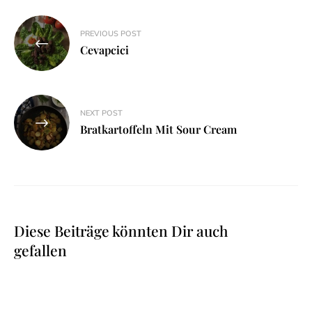
Beitragsnavigation
PREVIOUS POST
Cevapcici
NEXT POST
Bratkartoffeln Mit Sour Cream
Diese Beiträge könnten Dir auch
gefallen