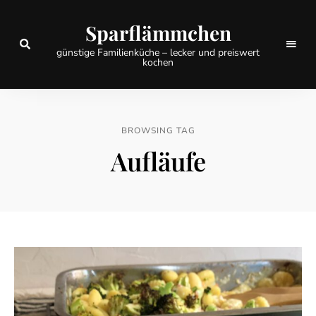
Sparflämmchen
günstige Familienküche – lecker und preiswert
kochen
BROWSING TAG
Aufläufe