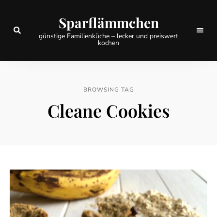
Sparflämmchen
günstige Familienküche – lecker und preiswert
kochen
BROWSING TAG
Cleane Cookies