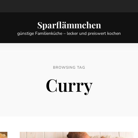
Sparflämmchen
günstige Familienküche – lecker und preiswert kochen
BROWSING TAG
Curry