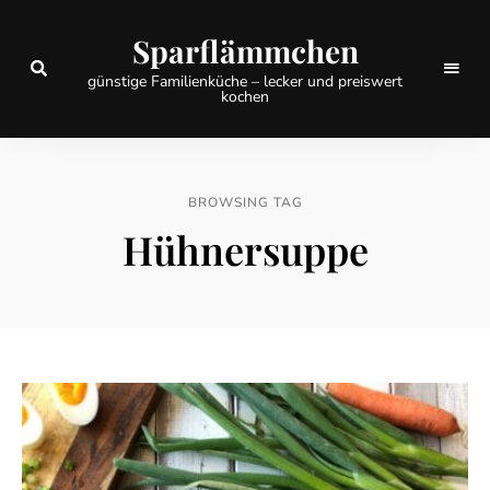
Sparflämmchen
günstige Familienküche – lecker und preiswert
kochen
BROWSING TAG
Hühnersuppe