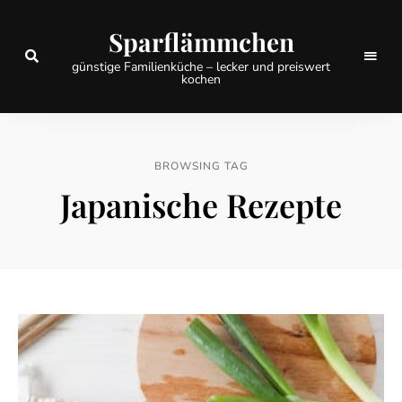
Sparflämmchen
günstige Familienküche – lecker und preiswert
kochen
BROWSING TAG
Japanische Rezepte