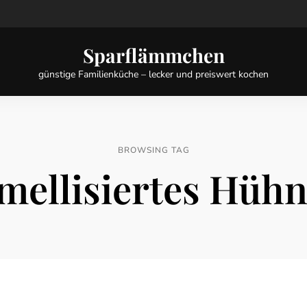
Sparflämmchen
günstige Familienküche – lecker und preiswert kochen
BROWSING TAG
mellisiertes Hüh