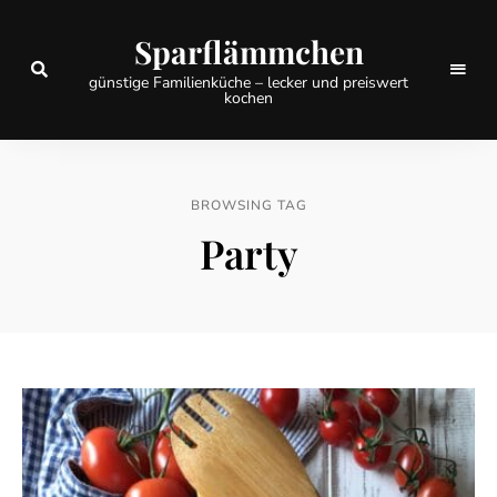
Sparflämmchen
günstige Familienküche – lecker und preiswert
kochen
BROWSING TAG
Party