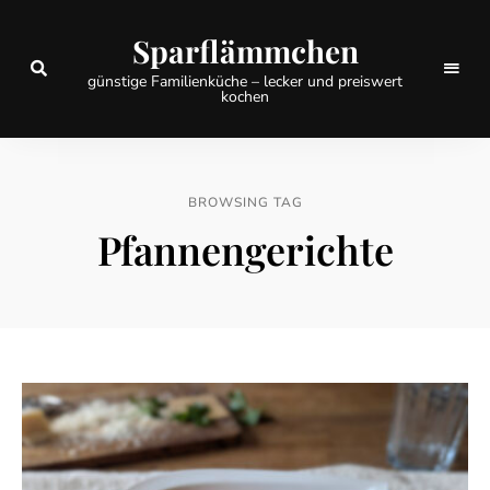
Sparflämmchen
günstige Familienküche – lecker und preiswert
kochen
BROWSING TAG
Pfannengerichte