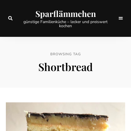
Sparflämmchen
günstige Familienküche – lecker und preiswert
kochen
BROWSING TAG
Shortbread