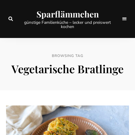
Sparflämmchen
günstige Familienküche – lecker und preiswert
kochen
BROWSING TAG
Vegetarische Bratlinge