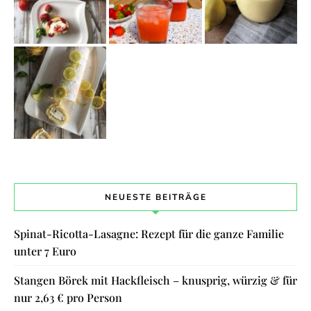
NEUESTE BEITRÄGE
Spinat-Ricotta-Lasagne: Rezept für die ganze Familie
unter 7 Euro
Stangen Börek mit Hackfleisch – knusprig, würzig & für
nur 2,63 € pro Person