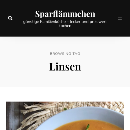
Sparflämmchen
günstige Familienküche – lecker und preiswert
kochen
BROWSING TAG
Linsen