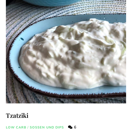
Tzatziki
6
LOW CARB
/
SOSSEN UND DIPS