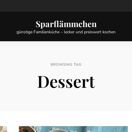
Sparflämmchen
günstige Familienküche – lecker und preiswert kochen
BROWSING TAG
Dessert